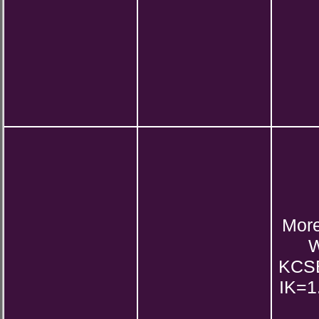
More
W
KCS
IK=1