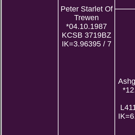
Peter Starlet Of
Trewen
*04.10.1987
KCSB 3719BZ
IK=3.96395 / 7
Ashg
*12
L41
IK=6