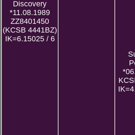
Discovery
*11.08.1989
ZZ8401450
(KCSB 4441BZ)
IK=6.15025 / 6
S
P
*06
KCS
IK=4