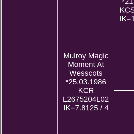
*21
KCS
IK=1
Mulroy Magic
Moment At
Wesscots
*25.03.1986
KCR
L2675204L02
IK=7.8125 / 4