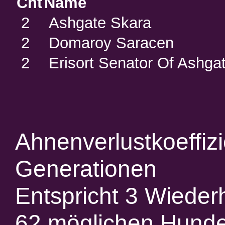
Cnt
Name
2
Ashgate Skara
2
Domaroy Saracen
2
Erisort Senator Of Ashga
Ahnenverlustkoeffiz
Generationen
Entspricht 3 Wieder
62 möglichen Hund