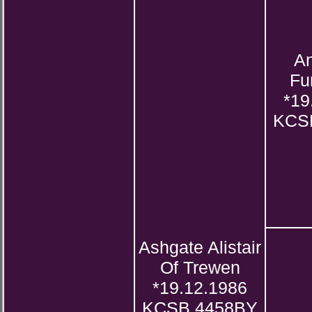
A
Fu
*19
KCS
Ashgate Alistair
Of Trewen
*19.12.1986
KCSB 4458BY