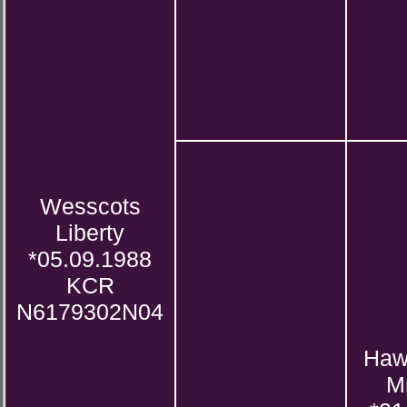
Wesscots
Liberty
*05.09.1988
KCR
N6179302N04
Haw
M