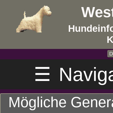
West
Hundeinf
K
D
☰
Navig
Mögliche Gener