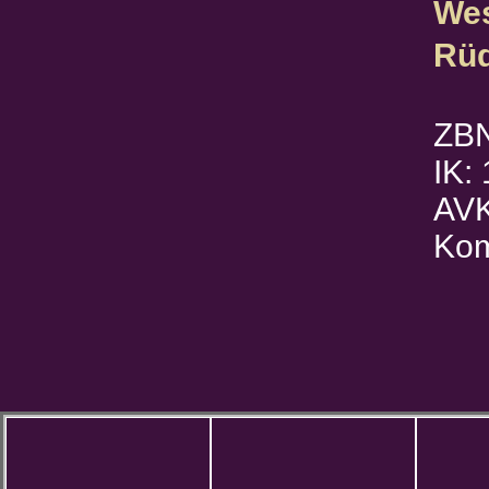
Wes
Rüd
ZB
IK:
AVK
Kom