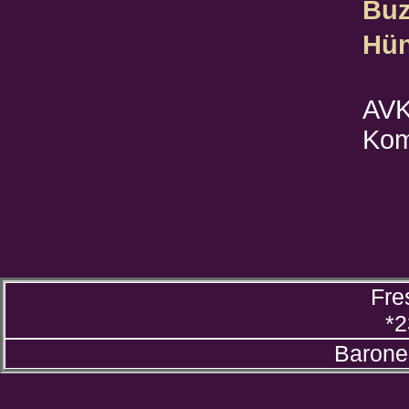
Buz
Hün
AVK
Kom
Fre
*2
Barone