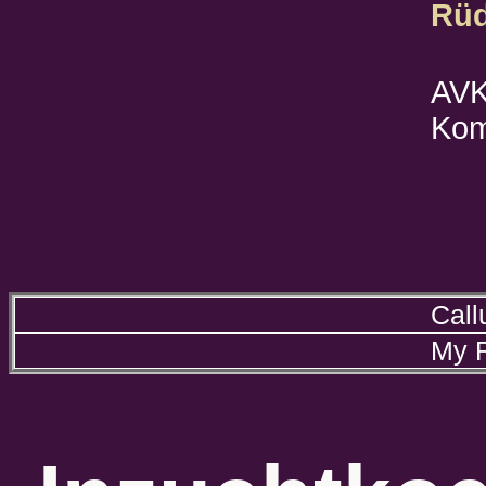
Rüd
AVK
Kom
Call
My R