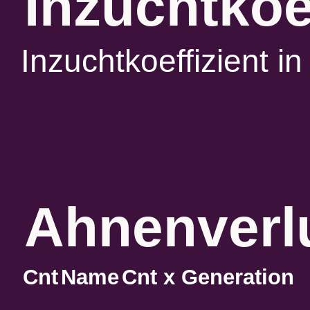
Inzuchtkoe
Inzuchtkoeffizient 
Ahnenverlu
Cnt
Name
Cnt x Generation