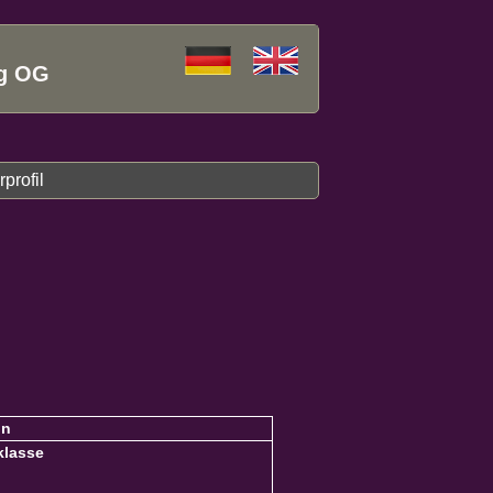
ng OG
profil
in
klasse