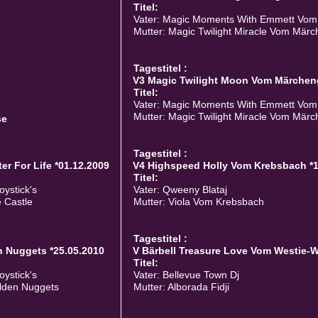
Titel:
Vater: Magic Moments With Emmett Vom
Mutter: Magic Twilight Miracle Vom Mär
Tagestitel :
V3 Magic Twilight Moon Vom Märcheng
Titel:
Vater: Magic Moments With Emmett Vom
Mutter: Magic Twilight Miracle Vom Mär
se
Tagestitel :
r For Life *01.12.2009
V4 Highspeed Holly Vom Krebsbach *1
Titel:
oystick's
Vater: Qweeny Blataj
 Castle
Mutter: Viola Vom Krebsbach
Tagestitel :
 Nuggets *25.05.2010
V Bärbell Treasure Love Vom Westie-W
Titel:
oystick's
Vater: Bellevue Town Dj
lden Nuggets
Mutter: Alborada Fidji