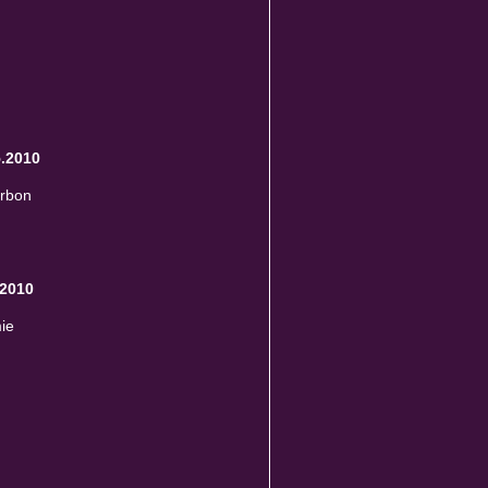
5.2010
urbon
.2010
ie