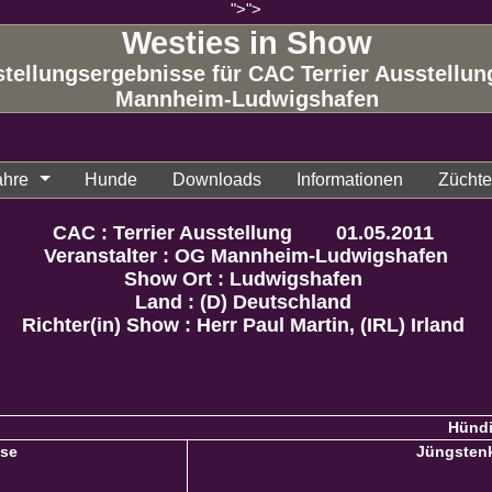
">
">
Westies in Show
tellungsergebnisse für CAC Terrier Ausstellu
Mannheim-Ludwigshafen
ahre
Hunde
Downloads
Informationen
Züchter
CAC : Terrier Ausstellung 01.05.2011
Veranstalter : OG Mannheim-Ludwigshafen
Show Ort : Ludwigshafen
Land : (D) Deutschland
Richter(in) Show : Herr Paul Martin, (IRL) Irland
Hünd
sse
Jüngsten