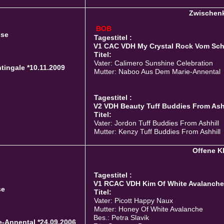
Zwischen
BOB
sse
Tagestitel :
V1 CAC VDH My Crystal Rock Vom Schm
Titel:
Vater: Calimero Sunshine Celebration
ingale *10.11.2009
Mutter: Naboo Aus Dem Marie-Annental
Tagestitel :
V2 VDH Beauty Tuff Buddies From Ashh
Titel:
Vater: Jordon Tuff Buddies From Ashhill
Mutter: Kenzy Tuff Buddies From Ashhill
Offene K
Tagestitel :
V1 RCAC VDH Kim Of White Avalanche 
se
Titel:
Vater: Picott Happy Naux
Mutter: Honey Of White Avalanche
Bes.: Petra Slavik
-Annental *24.09.2006