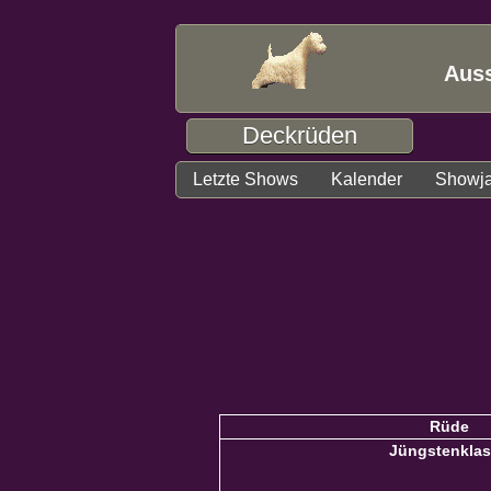
Auss
Deckrüden
Letzte Shows
Kalender
Showj
Rüde
Jüngstenkla