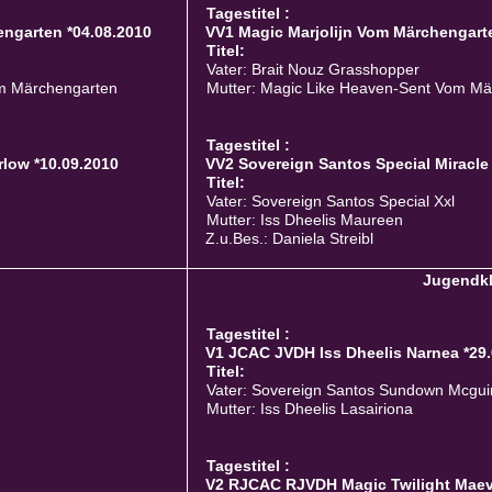
Tagestitel :
ngarten *04.08.2010
VV1 Magic Marjolijn Vom Märchengarte
Titel:
Vater: Brait Nouz Grasshopper
om Märchengarten
Mutter: Magic Like Heaven-Sent Vom Mä
Tagestitel :
low *10.09.2010
VV2 Sovereign Santos Special Miracle
Titel:
Vater: Sovereign Santos Special Xxl
Mutter: Iss Dheelis Maureen
Z.u.Bes.: Daniela Streibl
Jugendk
Tagestitel :
V1 JCAC JVDH Iss Dheelis Narnea *29
Titel:
Vater: Sovereign Santos Sundown Mcgui
Mutter: Iss Dheelis Lasairiona
Tagestitel :
V2 RJCAC RJVDH Magic Twilight Maev