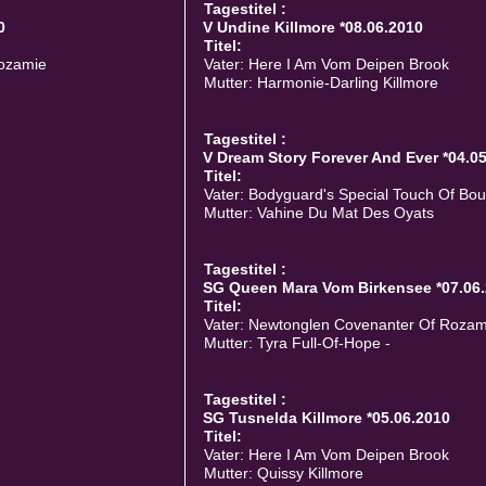
Tagestitel :
0
V Undine Killmore *08.06.2010
Titel:
Rozamie
Vater: Here I Am Vom Deipen Brook
Mutter: Harmonie-Darling Killmore
Tagestitel :
V Dream Story Forever And Ever *04.0
Titel:
Vater: Bodyguard's Special Touch Of Bo
Mutter: Vahine Du Mat Des Oyats
Tagestitel :
SG Queen Mara Vom Birkensee *07.06
Titel:
Vater: Newtonglen Covenanter Of Rozam
Mutter: Tyra Full-Of-Hope -
Tagestitel :
SG Tusnelda Killmore *05.06.2010
Titel:
Vater: Here I Am Vom Deipen Brook
Mutter: Quissy Killmore