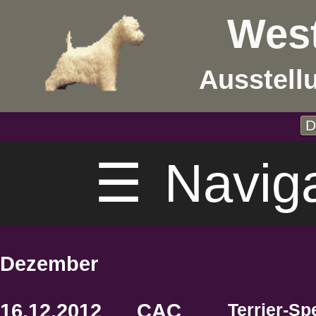
West
Ausstell
D
☰
Navig
Dezember
16.12.2012
CAC
Terrier-Sp