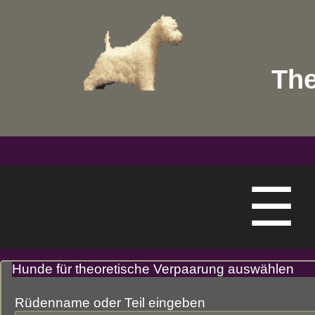
The
☰
Hunde für theoretische Verpaarung auswählen
Rüdenname oder Teil eingeben