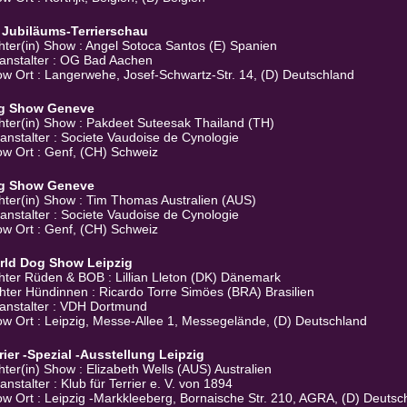
 Jubiläums-Terrierschau
hter(in) Show : Angel Sotoca Santos (E) Spanien
anstalter : OG Bad Aachen
w Ort : Langerwehe, Josef-Schwartz-Str. 14, (D) Deutschland
g Show Geneve
hter(in) Show : Pakdeet Suteesak Thailand (TH)
anstalter : Societe Vaudoise de Cynologie
w Ort : Genf, (CH) Schweiz
g Show Geneve
hter(in) Show : Tim Thomas Australien (AUS)
anstalter : Societe Vaudoise de Cynologie
w Ort : Genf, (CH) Schweiz
rld Dog Show Leipzig
hter Rüden & BOB : Lillian Lleton (DK) Dänemark
hter Hündinnen : Ricardo Torre Simöes (BRA) Brasilien
anstalter : VDH Dortmund
w Ort : Leipzig, Messe-Allee 1, Messegelände, (D) Deutschland
rier -Spezial -Ausstellung Leipzig
hter(in) Show : Elizabeth Wells (AUS) Australien
anstalter : Klub für Terrier e. V. von 1894
w Ort : Leipzig -Markkleeberg, Bornaische Str. 210, AGRA, (D) Deutsc