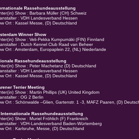
ternationale Rassehundeausstellung
hter(in) Show : Barbara Müller (CH) Schweiz
anstalter : VDH Landesverband Hessen
w Ort : Kassel Messe, (D) Deutschland
sterdam Winner Show
hter(in) Show : Veli-Pekka Kumpumäki (FIN) Finnland
anstalter : Dutch Kennel Club Raad van Beheer
w Ort : Amsterdam, Europaplein 22, (NL) Niederlande
tionale Rassehundeausstellung
hter(in) Show : Peter Machetanz (D) Deutschland
anstalter : VDH Landesverband Hessen
w Ort : Kassel Messe, (D) Deutschland
rener Terrier Meeting
hter(in) Show : Martin Phillips (UK) United Kingdom
anstalter : OG 2 Berlin
w Ort : Schönwalde –Glien, Gartenstr. 1 -3, MAFZ Paaren, (D) Deutsc
 Internationale Rassehundeausstellung
hter(in) Show : Muriel Fröhlich (F) Frankreich
anstalter : VDH-Landesverband Baden-Würtemberg
w Ort : Karlsruhe, Messe, (D) Deutschland