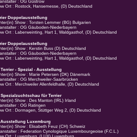
anstalter : OG Güstrow
w Ort : Rostock, Hansemesse, (D) Deutschland
rier Doppelausstellung
hter(in) Show : Torsten Lemmer (BG) Bulgarien
anstalter : OG Gäuboden-Niederbayern
w Ort : Laberweinting, Hart 1, Waldgasthof, (D) Deutschland
rier Doppelausstellung
hter(in) Show : Kerstin Buss (D) Deutschland
anstalter : OG Gäuboden-Niederbayern
w Ort : Laberweinting, Hart 1, Waldgasthof, (D) Deutschland
 Terrier - Spezial - Ausstellung
hter(in) Show : Marie Petersen (DK) Dänemark
anstalter : OG Merchweiler-Saarbrücken
w Ort : Merchweiler Allenfeldhalle, (D) Deutschland
 Spezialzuchtschau für Terrier
hter(in) Show : Des Manton (IRL) Irland
anstalter : OG Ratingen
w Ort : Dormagen, Stüttger Weg 2, (D) Deutschland
. Ausstellung Luxemburg
hter(in) Show : Elisabeth Feuz (CH) Schweiz
anstalter : Federation Cynologique Luxembourgeoise (F.C.L.)
w Ort : Luxemburg, (LUX) Luxemburg