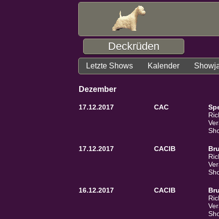
Deckrüden
Letzte Shows
Kalender
Showj
Dezember
17.12.2017
CAC
Spe
Ric
Ver
Sho
17.12.2017
CACIB
Br
Ric
Ver
Sho
16.12.2017
CACIB
Br
Ric
Ver
Sho