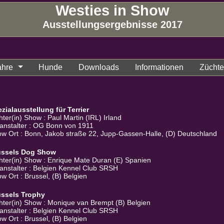
Westies in Show
Ausstellungsergebnisse 2017
ahre
Hunde
Downloads
Informationen
Züchter
zialausstellung für Terrier
hter(in) Show : Paul Martin (IRL) Irland
anstalter : OG Bonn von 1911
w Ort : Bonn, Jakob straße 22, Jupp-Gassen-Halle, (D) Deutschland
ussels Dog Show
hter(in) Show : Enrique Mate Duran (E) Spanien
anstalter : Belgien Kennel Club SRSH
w Ort : Brussel, (B) Belgien
ussels Trophy
hter(in) Show : Monique van Brempt (B) Belgien
anstalter : Belgien Kennel Club SRSH
w Ort : Brussel, (B) Belgien