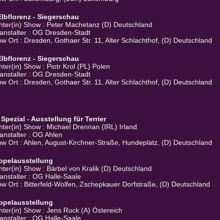
Elbflorenz - Siegerschau
hter(in) Show : Peter Machetanz (D) Deutschland
anstalter : OG Dresden-Stadt
w Ort : Dresden, Gothaer Str. 11, Alter Schlachthof, (D) Deutschland
Elbflorenz - Siegerschau
hter(in) Show : Piotr Krol (PL) Polen
anstalter : OG Dresden-Stadt
w Ort : Dresden, Gothaer Str. 11, Alter Schlachthof, (D) Deutschland
 Spezial - Ausstellung für Terrier
hter(in) Show : Michael Drennan (IRL) Irland
anstalter : OG Ahlen
w Ort : Ahlen, August-Kirchner-Straße, Hundeplatz, (D) Deutschland
ppelausstellung
hter(in) Show : Bärbel von Kralik (D) Deutschland
anstalter : OG Halle-Saale
w Ort : Bitterfeld-Wolfen, Zschepkauer Dorfstraße, (D) Deutschland
ppelausstellung
hter(in) Show : Jens Ruck (A) Östereich
anstalter : OG Halle-Saale