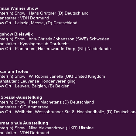
rman Winner Show
hter(in) Show : Hans Grüttner (D) Deutschland
anstalter : VDH Dortmund
w Ort : Leipzig, Messe, (D) Deutschland
gshow Bleiswijk
hter(in) Show : Ann-Christin Johansson (SWE) Schweden
anstalter : Kynologenclub Dordrecht
w Ort : Plantarium, Hazerswoude-Dorp, (NL) Niederlande
vanium Trofee
hter(in) Show : W. Robins Janelle (UK) United Kingdom
anstalter : Leuvense Hondenvereniging
w Ort : Leuven, Belgien, (B) Belgien
 Spezial-Ausstellung
hter(in) Show : Peter Machetanz (D) Deutschland
anstalter : OG Ammersee
w Ort : Weilheim, Wessobrunner Str. 8, Hochlandhalle, (D) Deutschlan
ernationale Ausstellung
hter(in) Show : Nina Aleksandrova (UKR) Ukraine
anstalter : VDH Dortmund