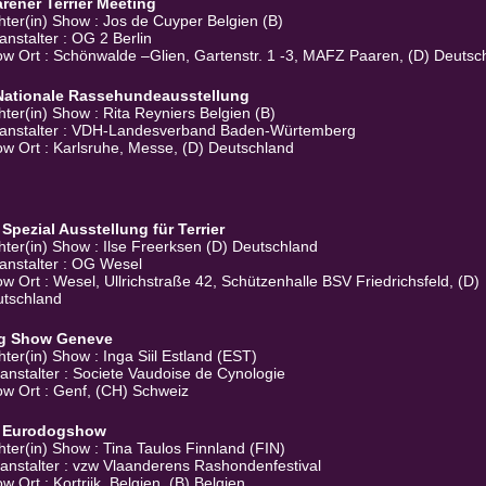
rener Terrier Meeting
hter(in) Show : Jos de Cuyper Belgien (B)
anstalter : OG 2 Berlin
w Ort : Schönwalde –Glien, Gartenstr. 1 -3, MAFZ Paaren, (D) Deutsc
 Nationale Rassehundeausstellung
hter(in) Show : Rita Reyniers Belgien (B)
anstalter : VDH-Landesverband Baden-Würtemberg
w Ort : Karlsruhe, Messe, (D) Deutschland
 Spezial Ausstellung für Terrier
hter(in) Show : Ilse Freerksen (D) Deutschland
anstalter : OG Wesel
w Ort : Wesel, Ullrichstraße 42, Schützenhalle BSV Friedrichsfeld, (D)
tschland
g Show Geneve
hter(in) Show : Inga Siil Estland (EST)
anstalter : Societe Vaudoise de Cynologie
w Ort : Genf, (CH) Schweiz
. Eurodogshow
hter(in) Show : Tina Taulos Finnland (FIN)
anstalter : vzw Vlaanderens Rashondenfestival
w Ort : Kortrijk, Belgien, (B) Belgien