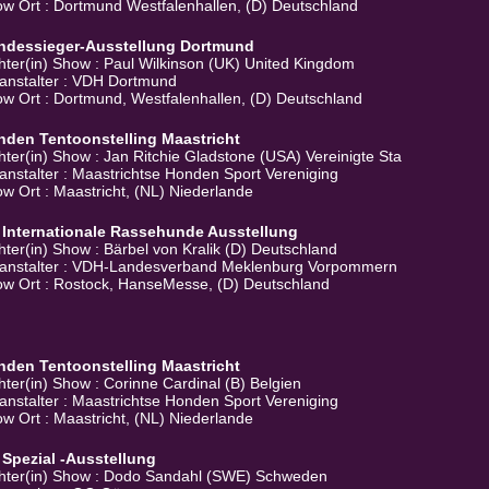
w Ort : Dortmund Westfalenhallen, (D) Deutschland
ndessieger-Ausstellung Dortmund
hter(in) Show : Paul Wilkinson (UK) United Kingdom
anstalter : VDH Dortmund
w Ort : Dortmund, Westfalenhallen, (D) Deutschland
nden Tentoonstelling Maastricht
hter(in) Show : Jan Ritchie Gladstone (USA) Vereinigte Sta
anstalter : Maastrichtse Honden Sport Vereniging
w Ort : Maastricht, (NL) Niederlande
 Internationale Rassehunde Ausstellung
hter(in) Show : Bärbel von Kralik (D) Deutschland
anstalter : VDH-Landesverband Meklenburg Vorpommern
w Ort : Rostock, HanseMesse, (D) Deutschland
nden Tentoonstelling Maastricht
hter(in) Show : Corinne Cardinal (B) Belgien
anstalter : Maastrichtse Honden Sport Vereniging
w Ort : Maastricht, (NL) Niederlande
 Spezial -Ausstellung
hter(in) Show : Dodo Sandahl (SWE) Schweden