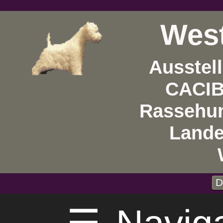
West
Ausstel
CACIB 
Rassehun
Lande
D