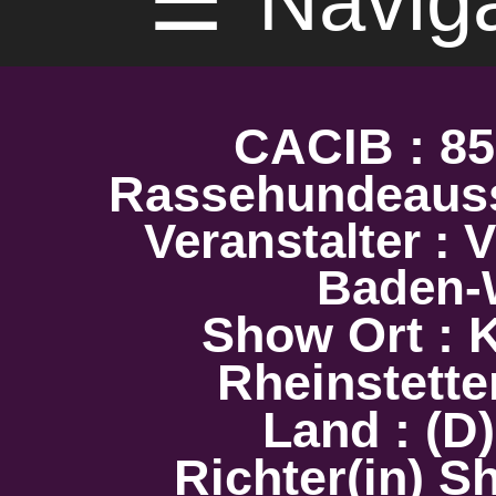
☰
Navig
CACIB : 85.
Rassehundeaus
Veranstalter :
Baden-
Show Ort : 
Rheinstette
Land : (D
Richter(in) S