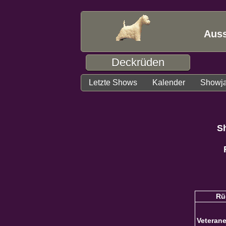
Auss
Deckrüden
Letzte Shows
Kalender
Showj
Sh
Rü
Veteran