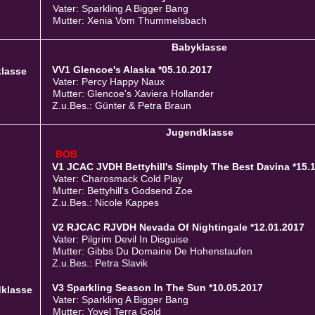
Vater: Sparkling A Bigger Bang
Mutter: Xenia Vom Thummelsbach
Babyklasse
VV1 Glencoe's Alaska *05.10.2017
lasse
Vater: Percy Happy Naux
Mutter: Glencoe's Xaviera Hollander
Z.u.Bes.: Günter & Petra Braun
Jugendklasse
BOB
V1 JCAC JVDH Bettyhill's Simply The Best Davina *15.
Vater: Charosmack Cold Play
Mutter: Bettyhill's Godsend Zoe
Z.u.Bes.: Nicole Kappes
V2 RJCAC RJVDH Nevada Of Nightingale *12.01.2017
Vater: Pilgrim Devil In Disguise
Mutter: Gibbs Du Domaine De Hohenstaufen
Z.u.Bes.: Petra Slavik
V3 Sparkling Season In The Sun *10.05.2017
klasse
Vater: Sparkling A Bigger Bang
Mutter: Yovel Terra Gold