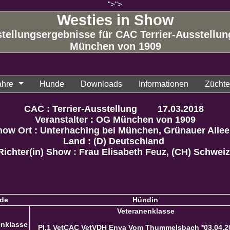
">
">
Westies in Show
tellungsergebnisse für CAC Terrier-Ausstellu
München von 1909
ahre
Hunde
Downloads
Informationen
Züchter
CAC : Terrier-Ausstellung 17.03.2018
Veranstalter : OG München von 1909
ow Ort : Unterhaching bei München, Grünauer Alle
Land : (D) Deutschland
Richter(in) Show : Frau Elisabeth Feuz, (CH) Schwei
de
Hündin
Veteranenklasse
enklasse
Pl.1 VetCAC VetVDH Enya Vom Thummelsbach *03.04.2