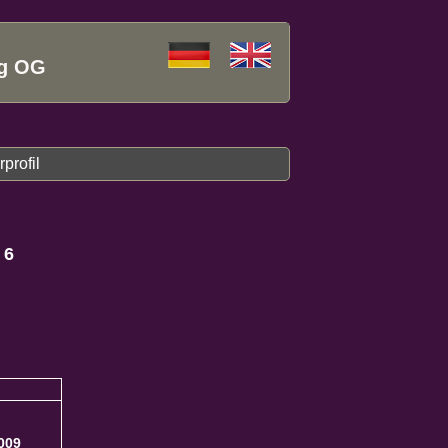
ng OG
profil
e 6
z
009