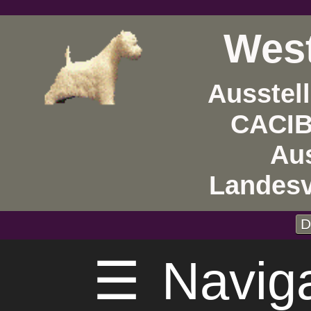
West
Ausstel
CACIB 
Au
Landes
D
☰
Navig