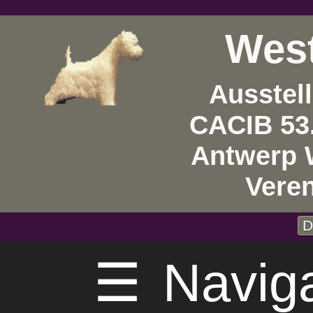
West
Ausstel
CACIB 53
Antwerp 
Vere
D
☰
Navig