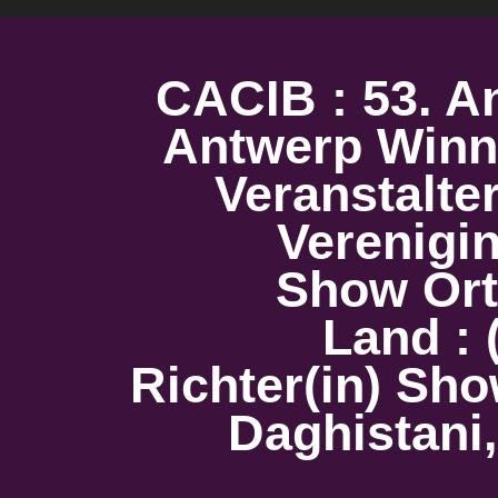
CACIB : 53. A
Antwerp Wi
Veranstalte
Verenigi
Show Ort
Land : 
Richter(in) Sho
Daghistani