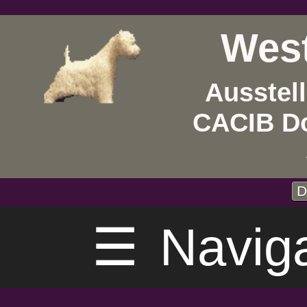
West
Ausstel
CACIB D
D
☰
Navig