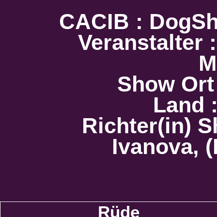
CACIB : Dog
Veranstalter 
M
Show Ort
Land :
Richter(in) S
Ivanova, 
Rüde