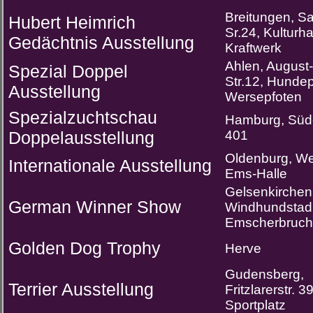
Breitungen, S
Hubert Heimrich
Sr.24, Kulturh
Gedächtnis Ausstellung
Kraftwerk
Ahlen, August-
Spezial Doppel
Str.12, Hundep
Ausstellung
Wersepfoten
Spezialzuchtschau
Hamburg, Süd
Doppelausstellung
401
Oldenburg, We
Internationale Ausstellung
Ems-Halle
Gelsenkirchen
German Winner Show
Windhundstad
Emscherbruch
Golden Dog Trophy
Herve
Gudensberg,
Terrier Ausstellung
Fritzlarerstr. 39
Sportplatz