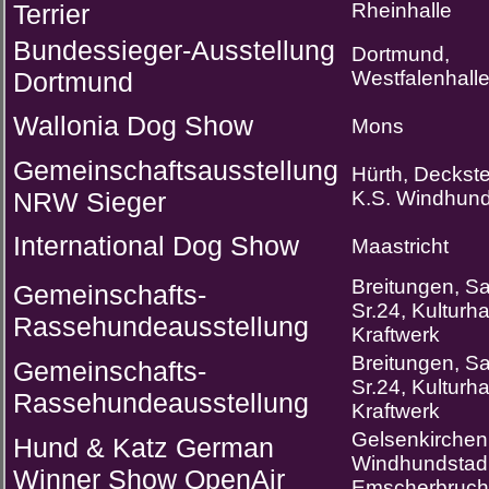
Terrier
Rheinhalle
Bundessieger-Ausstellung
Dortmund,
Dortmund
Westfalenhall
Wallonia Dog Show
Mons
Gemeinschaftsausstellung
Hürth, Deckstei
NRW Sieger
K.S. Windhund
International Dog Show
Maastricht
Breitungen, S
Gemeinschafts-
Sr.24, Kulturh
Rassehundeausstellung
Kraftwerk
Breitungen, S
Gemeinschafts-
Sr.24, Kulturh
Rassehundeausstellung
Kraftwerk
Gelsenkirchen
Hund & Katz German
Windhundstad
Winner Show OpenAir
Emscherbruch