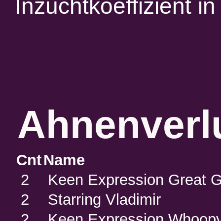
Inzuchtkoeffizient 
Ahnenverlu
Cnt
Name
2
Keen Expression Great 
2
Starring Vladimir
2
Keen Expression Whoop