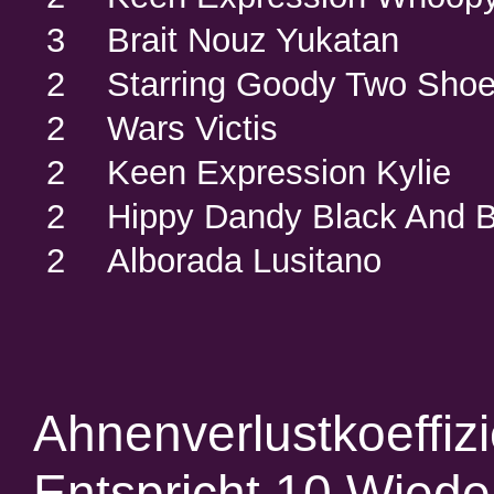
3
Brait Nouz Yukatan
2
Starring Goody Two Sho
2
Wars Victis
2
Keen Expression Kylie
2
Hippy Dandy Black And 
2
Alborada Lusitano
Ahnenverlustkoeffiz
Entspricht 10 Wied