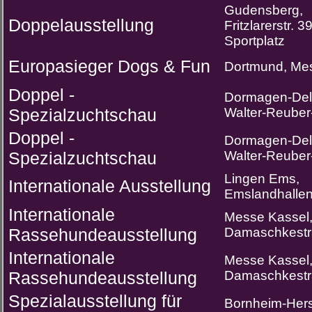
Gudensberg,
Doppelausstellung
Fritzlarerstr. 39
Sportplatz
Europasieger Dogs & Fun
Dortmund, Me
Doppel -
Dormagen-Del
Spezialzuchtschau
Walter-Reube
Doppel -
Dormagen-Del
Spezialzuchtschau
Walter-Reube
Lingen Ems,
Internationale Ausstellung
Emslandhalle
Internationale
Messe Kassel
Rassehundeausstellung
Damaschkestr
Internationale
Messe Kassel
Rassehundeausstellung
Damaschkestr
Spezialausstellung für
Bornheim-Hers