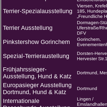
Viersen, Krefel
Terrier-Spezialausstellung
185, Hundepla
„Freundliche 
Dormagen-Stür
Terrier Ausstellung
Uferstraße/R
DFV
Gorinchem,
Pinkstershow Gorinchem
Evenementenh
Dorsten-Herves
Spezial-Terrieraustellung
Hervester Str.
Frühjahrssieger-
Dortmund, Me
Ausstellung, Hund & Katz
Europasieger Ausstellung
Dortmund
Dortmund, Hund & Katz
Lingen /
Internationale
Emslandhallen