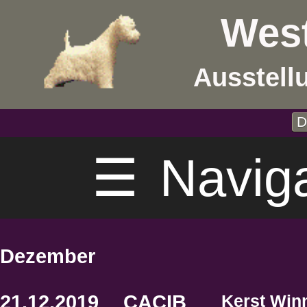
West
Ausstell
D
☰
Navig
Dezember
21.12.2019
CACIB
Kerst Win